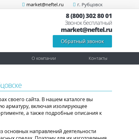
market@neftel.ru
г. Рубцовск
8 (800) 302 80 01
Звонок бесплатный
market@neftel.ru
Обратный звонок
О компании
Контакты
цовске
ах своего сайта. В нашем каталоге вы
ую арматуру, включая изолирующее
ртименте, а также подробные описания к
з основных направлений деятельности
асных средах. Поэтому для их изготовления