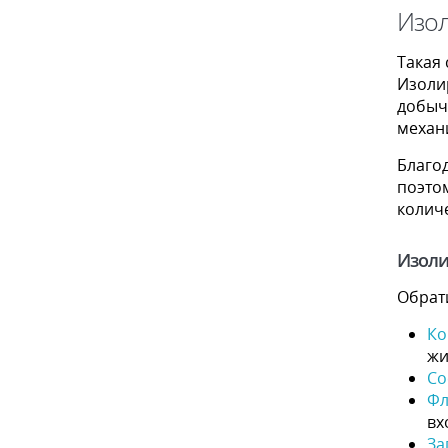
Изо
Такая
Изоли
добыч
механ
Благо
поэто
количе
Изоли
Обрати
Ко
жи
Со
Фл
вх
За