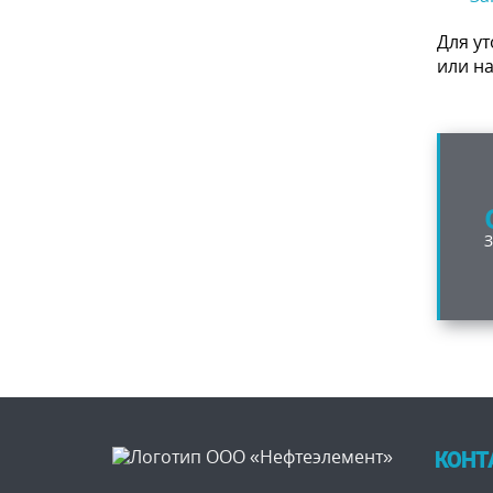
Для ут
или на
КОНТ