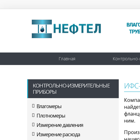
ВЛАГ
ТРУ
Главная
Контрольно-
ИФС-
КОНТРОЛЬНО-ИЗМЕРИТЕЛЬНЫЕ
ПРИБОРЫ
Компан
Влагомеры
найде
фланц
Плотномеры
ним.
Измерение давления
Произ
Измерение расхода
нашег