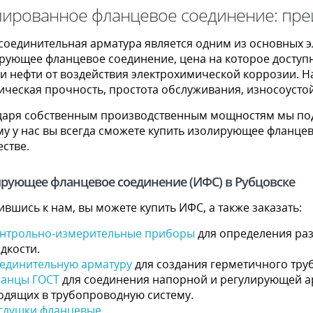
лированное фланцевое соединение: пре
 соединительная арматура является одним из основных 
рующее фланцевое соединение, цена на которое доступн
и нефти от воздействия электрохимической коррозии. 
ическая прочность, простота обслуживания, износоустой
даря собственным производственным мощностям мы под
му у нас вы всегда сможете купить изолирующее фланц
стве.
рующее фланцевое соединение (ИФС) в Рубцовске
вшись к нам, вы можете купить ИФС, а также заказать:
нтрольно-измерительные приборы
для определения раз
дкости.
единительную арматуру
для создания герметичного тру
анцы ГОСТ
для соединения напорной и регулирующей ар
одящих в трубопроводную систему.
глушки фланцевые
.