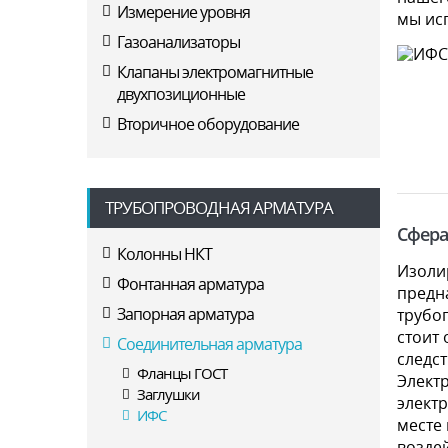
Измерение уровня
мы ис
Газоанализаторы
Клапаны электромагнитные
двухпозиционные
Вторичное оборудование
ТРУБОПРОВОДНАЯ АРМАТУРА
Сфера
Колонны НКТ
Изоли
Фонтанная арматура
предн
Запорная арматура
трубо
стоит 
Соединительная арматура
следст
Фланцы ГОСТ
Элект
Заглушки
электр
ИФС
месте 
воздей