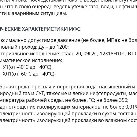
, что в свою очередь ведет к утечке газа, воды, нефти и 
сти к аварийным ситуациям.
ИЧЕСКИЕ ХАРАКТЕРИСТИКИ ИФС
ксимально допустимое давление (не более, МПа): не боле
ловный проход: Ду – до 1200;
териальное исполнение: сталь 20, 09Г2С, 12Х18Н10Т, ВТ 0
иматическое исполнение:
У1(от -40°С до +40°С);
ХЛ1(от -60°С до +40°С).
бочая среда: пресная и перегретая вода, насыщенный и 
иродный газ и СУГ, тяжелые и легкие нефтепродукты, мас
мпература рабочей среды, не более, °С: не более 350;
допоглощение изолирующих материалов: не более 0,01
электричность изолирующей прокладки в сухом состояни
электричность изолирующей прокладки во влажном сост