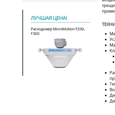
трещин
приве
ЛУЧШАЯ ЦЕНА!
ТЕХН
Расходомер MicroMotion F200,
F300
Ма
Ус
Ма
Кл
Ра
пр
Те
Во
Ди
Ди