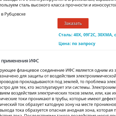
пользуем сталь высокого класса прочности и износоусто
Заказать
Сталь: 40Х, 09Г2С, 30ХМА, с
Цена: по запросу
 применения ИФС
рующее фланцевое соединение ИФС является одним из 
азначено для защиты от воздействия электрохимической
проводов прокладываются под землей, то проблема эле
остро для тех, кто эксплуатирует эти системы. Электрох
вием воздействия электрических токов земли, или, как 
рические токи проникают в трубы, которые имеют дефект
ический ток образует катодную зону на месте проникнов
выхода тока образуется опасная анодная зона, которая 
ствия тока. Последствиями такого воздействия могут я