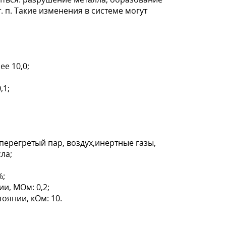
т. п. Такие изменения в системе могут
е 10,0;
,1;
перегретый пар, воздух,инертные газы,
ла;
%;
и, МОм: 0,2;
оянии, кОм: 10.